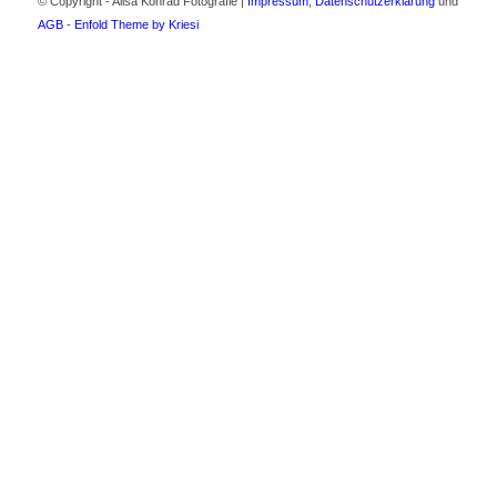
© Copyright - Alisa Konrad Fotografie |
Impressum
,
Datenschutzerklärung
und
AGB
-
Enfold Theme by Kriesi