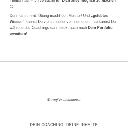
Thema hast – ich versuche
für Dich alles möglich zu machen
😉
Denn es stimmt: Übung macht den Meister! Und
„gelebtes
Wissen“
kannst Du viel schneller verinnerlichen – so kannst Du
während des Coachings dann direkt auch noch
Dein Portfolio
erweitern
!
Worauf es ankommt…
DEIN COACHING, DEINE INHALTE