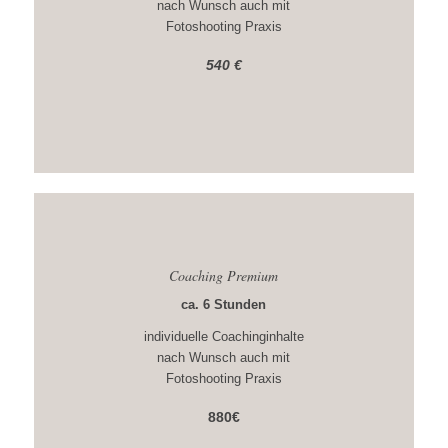
nach Wunsch auch mit
Fotoshooting Praxis
540 €
Coaching Premium
ca. 6 Stunden
individuelle Coachinginhalte
nach Wunsch auch mit
Fotoshooting Praxis
880€