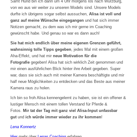
Samt Hund bin ich dann um 4 Uhr morgens los nach Würzburg,
von wo aus wir weiter zu unseren Models sind. Unsere Models
durfte ich übrigens sogar selbst aussuchen,
Alisa ist voll und
ganz auf meine Wünsche eingegangen
und hat sich immer
Notizen gemacht, zu dem was ich mir gerne im Coaching
gewünscht habe. Und genau so war es dann auch!
Sie hat mich endlich über meine eigenen Grenzen geführt,
wahnsinnig tolle Tipps gegeben
, jedes Mal mit einem großen
Aha-Effekt, und hat mir
neue Motivation für die
Fotografie
gegeben! Alisa hat sich wirklich Zeit genommen und
mir einen ausführlichen Blick hinter ihre Arbeit gegeben. Super
war, dass sie sich auch mit meiner Kamera beschäftigte und mir
half neue Möglichkeiten zu entdecken und das Beste aus meiner
Kamera raus zu holen.
Ich bin so froh Alisa kennengelernt zu haben, sie ist ein offener &
lustiger Mensch mit einem tollen Verstand für Pferde &
Fotos.
Mir tat der Tag mit ganz viel Alisa-Input unfassbar
gut
und
ich würde immer wieder zu ihr kommen
!
Lena Konnertz
Hier
mehr über
Lenas Coaching
erfahren.