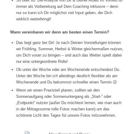
So oder so: Die Analyse von Dir & Deiner Arbeit im Vorfeld ist
immer als Vorbereitung auf Dein Coaching inklusive – denn
nur so kann ich Dir möglichst viel Input geben, der Dich
wirklich weiterbringt!
Wann vereinbaren wir denn am besten einen Termin?
Das liegt ganz bei Dir! Je nach Deinen Vorstellungen können
wir Frühling, Sommer, Herbst & Winter gleichermaßen nutzen,
um Dich voran zu bringen – und auch das Wetter spielt dabei
nur eine untergeordnete Rolle!
Ob unter der Woche oder am Wochenende entscheidest Du.
Unter der Woche bin ich allerdings deutlich flexibler als am
Wochenende und Du bekommst schneller einen Termin 😉
Wenn wir einen Praxisteil planen, sollten wir den
Sonnenaufgang oder Sonnenuntergang als „Start-“ oder
„Endpunkt“ nutzen (außer Du möchtest lernen, wie man auch
in der Mittagssonne tolle Fotos machen kann) um das
schönste Licht des Tages für unsere Fotos mitzunehmen.